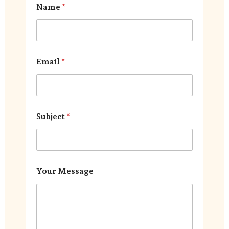
Name
*
*
Y
o
u
r
Email
*
Subject
*
Your Message